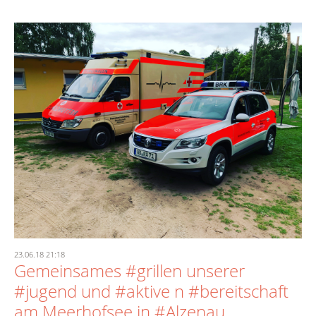
23.06.18 21:18
Gemeinsames #grillen unserer
#jugend und #aktive n #bereitschaft
am Meerhofsee in #Alzenau