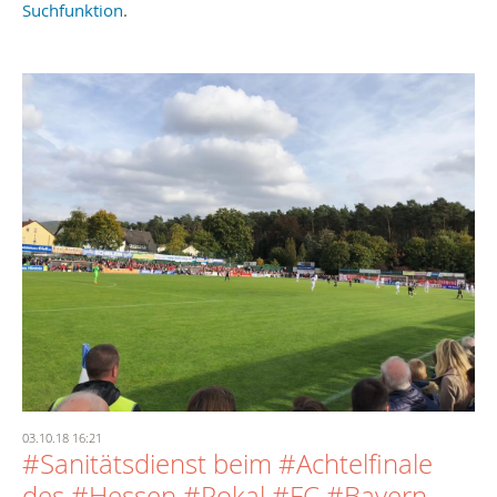
Suchfunktion
.
03.10.18 16:21
#Sanitätsdienst beim #Achtelfinale
des #Hessen #Pokal #FC #Bayern