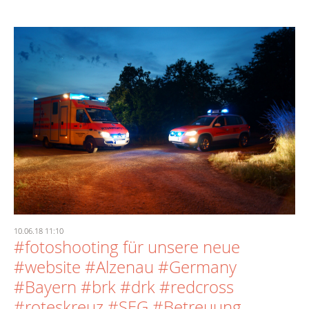
10.06.18 11:10
#fotoshooting für unsere neue
#website #Alzenau #Germany
#Bayern #brk #drk #redcross
#roteskreuz #SEG #Betreuung